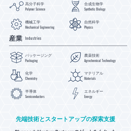
高分子科学
合成生物学
Polymer Science
Synthetic Biology
機械工学
自然科学
Mechanical Engineering
Physics
産業
Industries
パッケージング
農薬技術
Packaging
Agrochemical Technology
化学
マテリアル
Chemistry
Materials
半導体
エネルギー
Semiconductors
Energy
先端技術とスタートアップの探索支援