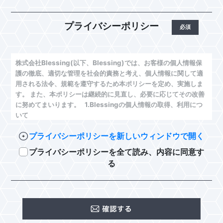
プライバシーポリシー
株式会社Blessing(以下、Blessing)では、お客様の個人情報保
護の徹底、適切な管理を社会的責務と考え、個人情報に関して適
用される法令、規範を遵守するため本ポリシーを定め、実施しま
す。 また、本ポリシーは継続的に見直し、必要に応じてその改善
に努めてまいります。 1.Blessingの個人情報の取得、利用につ
いて
Blessingはお客様へのサービスの提供又は向上、改善する
プライバシーポリシーを新しいウィンドウで開く
ために個人情報を取得することがあります。このほかにア
ンケートや資料請求・求人・抽選などの企画などをおこな
プライバシーポリシーを全て読み、内容に同意す
う際に、それらの目的のために個人情報を取得することが
る
あります。さらに当社が提供する会員向けサービスをおこ
なうため、該当会員に役立つプロモーション情報、他の企
業の商品やサービスについての情報を提供するためにも個
人情報を取得することがあります。これらの企画又は該当
会員向けサービスご利用時に取得する個人情報の詳しい利
用目的は、個人情報を取得する際に個別に明示いたしま